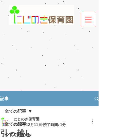
記事
全ての記事
にじのき保育園
全ての記事
2020年12月11日
読了時間: 1分
引っ越し
今すぐ始める