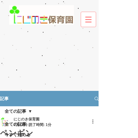
記事
全ての記事
にじのき保育園
全ての記事
3月12日
読了時間: 1分
ペンギン
今すぐ始める