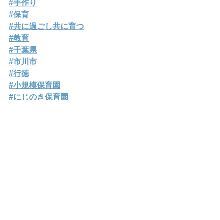
#手作り
#保育
#共に過ごし共に育つ
#教育
#千葉県
#市川市
#行徳
#小規模保育園
#にじのき保育園
#にじいろキャンバス
すべて表示
最新記事