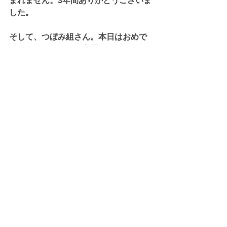
まれません。3年間ありがとうございま
した。
そして、つぼみ組さん。本日はおめで
とうございました。卒園するまでのあ
と数週間、「遊ぶ」という学びを最後
まで楽しみましょうー！！
#行徳2025年3月
#卒園式
#保育
#保育園