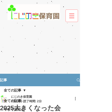
記事
全ての記事
にじのき保育園
全ての記事
3月12日
読了時間: 2分
2025大きくなった会
今すぐ始める