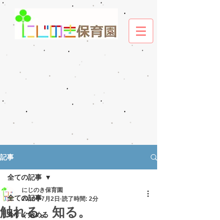
記事
全ての記事
にじのき保育園
全ての記事
2018年7月2日
読了時間: 2分
触れる。知る。
今すぐ始める