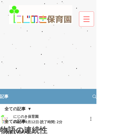
記事
全ての記事
にじのき保育園
全ての記事
2023年9月12日
読了時間: 2分
物語の連続性
今すぐ始める