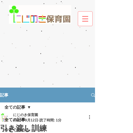
記事
全ての記事
にじのき保育園
全ての記事
2023年9月12日
読了時間: 1分
引き渡し訓練
今すぐ始める