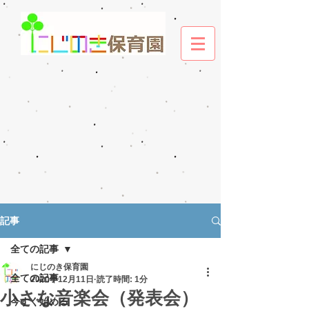
記事
全ての記事
にじのき保育園
全ての記事
2020年12月11日
読了時間: 1分
小さな音楽会（発表会）
今すぐ始める