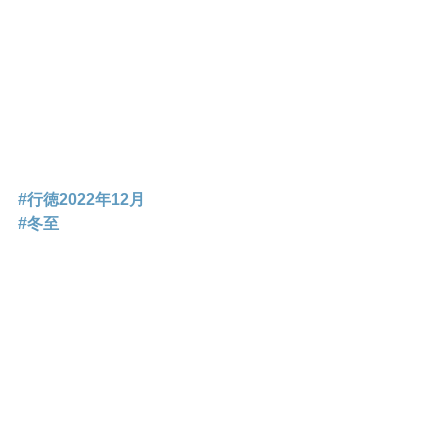
#行徳2022年12月
#冬至
#足湯
#食育
#保育
#千葉県
#市川市
#行徳
#小規模保育園
#にじのき保育園
#にじいろキャンバス