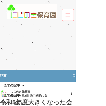
記事
全ての記事
にじのき保育園
全ての記事
2024年4月2日
読了時間: 2分
令和5年度大きくなった会
今すぐ始める