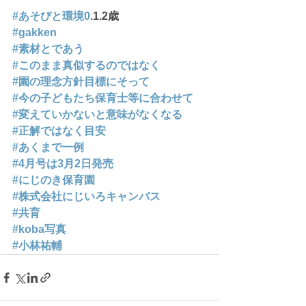
#あそびと環境0
.1.2歳
#gakken
#素材とであう
#このまま真似するのではなく
#園の理念方針目標にそって
#今の子どもたち保育士等に合わせて
#変えていかないと意味がなくなる
#正解ではなく目安
#あくまで一例
#4月号は3月2日発売
#にじのき保育園
#株式会社にじいろキャンバス
#共育
#koba写真
#小林祐輔