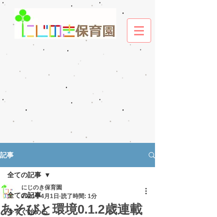
記事
全ての記事
にじのき保育園
全ての記事
2021年4月1日
読了時間: 1分
あそびと環境0.1.2歳連載
今すぐ始める